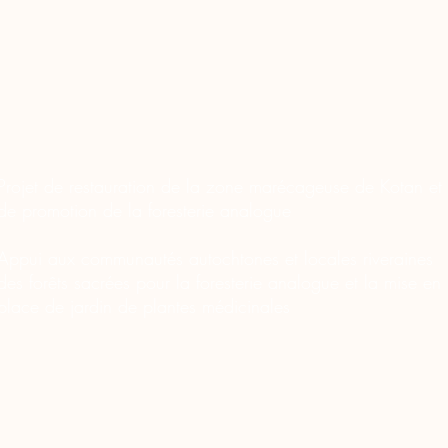
Projet de restauration de la zone marécageuse de Kotan et
de promotion de la foresterie analogue
Appui aux communautés autochtones et locales riveraines
des forêts sacrées pour la foresterie analogue et la mise en
place de jardin de plantes médicinales