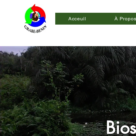
Acceuil
À Propo
⁠Bio