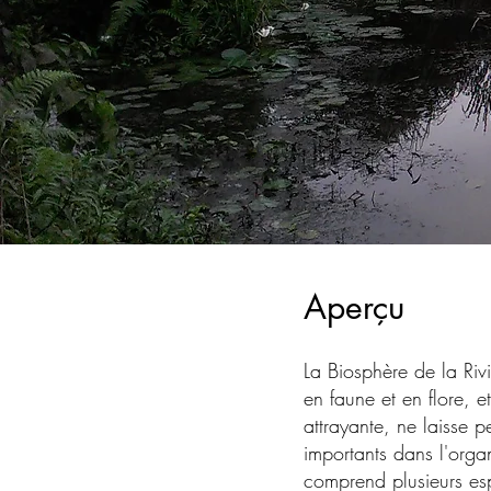
Aperçu
La Biosphère de la Riv
en faune et en flore, e
attrayante, ne laisse 
importants dans l'org
comprend plusieurs es